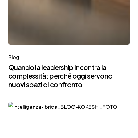
Blog
Quando la leadership incontra la
complessità: perché oggi servono
nuovi spazi di confronto
Intelligenza
ibrida
e
AI: