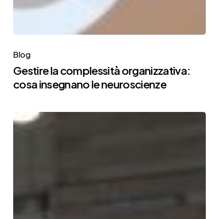
Blog
Gestire la complessità organizzativa:
cosa insegnano le neuroscienze
Quando
la
leadership
incontra
la
complessità:
perché