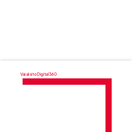
Methodos fa parte del gruppo Digital360 Advisory
Vai al sito Digital360