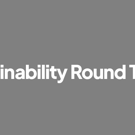
inability Round 
idee di sostenibilità