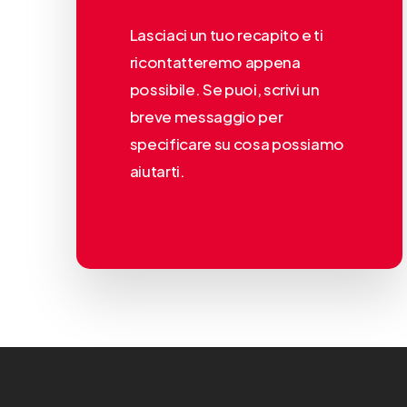
Lasciaci un tuo recapito e ti
ricontatteremo appena
possibile. Se puoi, scrivi un
breve messaggio per
specificare su cosa possiamo
aiutarti.