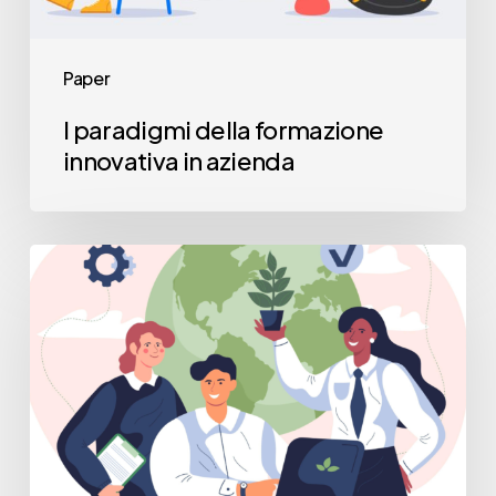
Paper
I paradigmi della formazione
innovativa in azienda
Aziende
e
business
sostenibili:
fatti
e
protagonisti
di