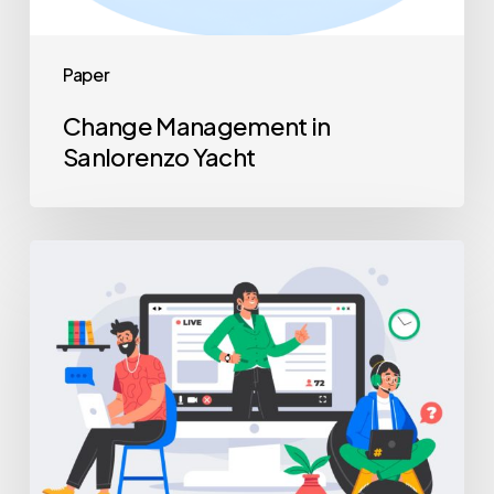
Paper
Change Management in
Sanlorenzo Yacht
I
paradigmi
della
formazione
innovativa
in
azienda