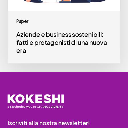
una
nuova
Paper
era
Aziende e business sostenibili:
fatti e protagonisti di una nuova
era
Iscriviti alla nostra newsletter!