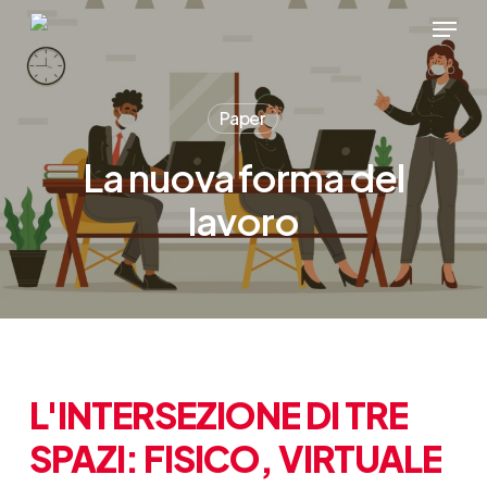
Skip
Menu
to
main
content
Paper
La nuova forma del
lavoro
L'INTERSEZIONE
DI
TRE
SPAZI:
FISICO,
VIRTUALE