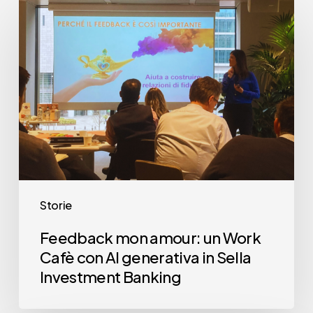
Feedback
mon
amour:
un
Work
Cafè
con
AI
generativa
in
Storie
Sella
Feedback mon amour: un Work
Investment
Cafè con AI generativa in Sella
Banking
Investment Banking