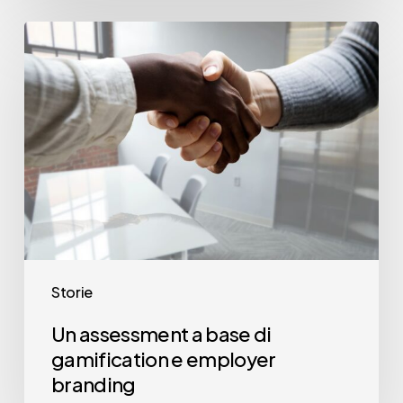
Un
assessment
a
base
di
gamification
e
employer
branding
Storie
Un assessment a base di
gamification e employer
branding