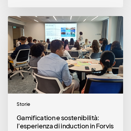
Gamification
e
sostenibilità:
l’esperienza
di
induction
in
Forvis
Mazars
Storie
Gamification e sostenibilità:
l’esperienza di induction in Forvis