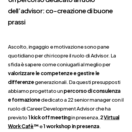
dell’advisor: co-creazione di buone
prassi
Ascolto, ingaggio e motivazione sono pane
quotidiano per chi ricopre il ruolo di Advisor. La
sfida è sapere come coniugarli al meglio per
valorizzare le competenze e gestire le
differenze
generazionali. Da questi presupposti
abbiamo progettato
un
percorso di consulenza
e formazione
dedicato a 22 senior manager con il
ruolo di Career Development Advisor
che ha
previsto
1 kick off meeting
in presenza,
2
Virtual
Work Cafè
™️
e
1 workshop in presenza
.