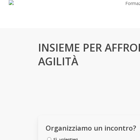
Formaz
Skip
to
main
content
INSIEME PER AFFR
AGILITÀ
Organizziamo un incontro?
Sì, volentieri