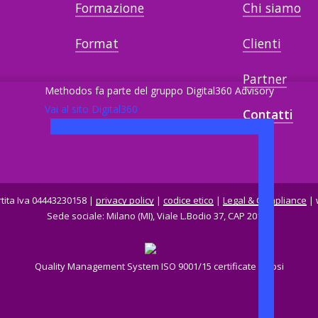
Formazione
Chi siamo
Format
Clienti
Partner
Methodos fa parte del gruppo Digital360 Advisory
Vai al sito Digital360
Contatti
ita Iva 04443230158 |
privacy policy
|
codice etico
|
Legal & Compliance
| 
Sede sociale: Milano (MI), Viale L.Bodio 37, CAP 20158
Quality Management System ISO 9001/15 certificate by bsi