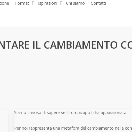
ione
Format
Ispirazioni
Chi siamo
Contatti
ONTARE IL CAMBIAMENTO CO
Siamo curiosə di sapere se il rompicapo ti ha appassionatə.
Per noi rappresenta una metafora del cambiamento nella comple